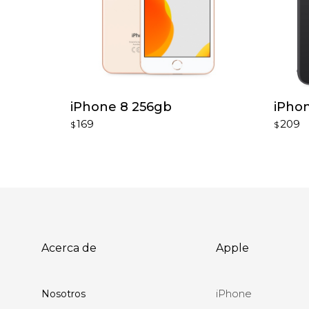
iPhone 8 256gb
iPhon
169
209
$
$
Acerca de
Apple
iPhone
Nosotros