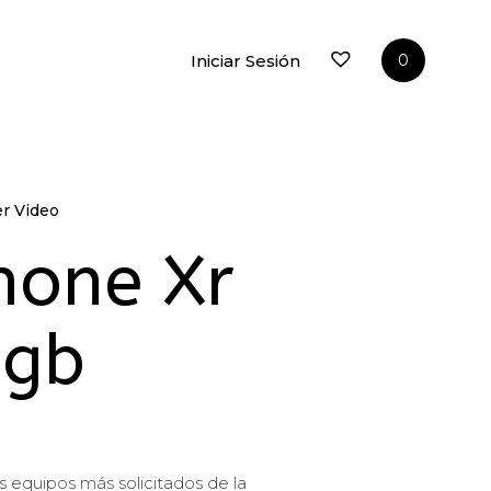
Iniciar Sesión
0
er Video
er Video
hone Xr
4gb
s equipos más solicitados de la