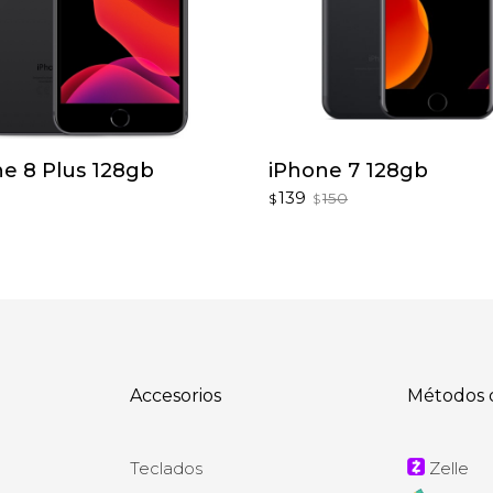
e 8 Plus 128gb
iPhone 7 128gb
Original
Current
139
150
$
$
price
price
was:
is:
$150.
$139.
Accesorios
Métodos 
Teclados
Zelle