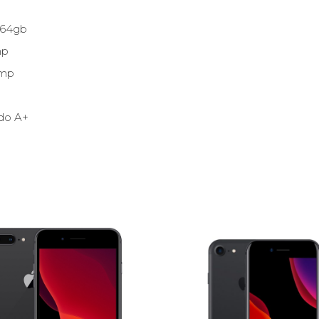
 64gb
mp
2mp
do A+