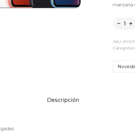
manzana 
SKU:
IPHO
Categories
Noved
Descripción
ulgadas