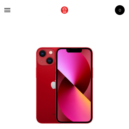
Store
0
iPhone
Macbooks
Accesorios