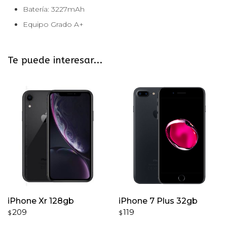
Batería: 3227mAh
Equipo Grado A+
Te puede interesar...
iPhone Xr 128gb
iPhone 7 Plus 32gb
209
119
$
$