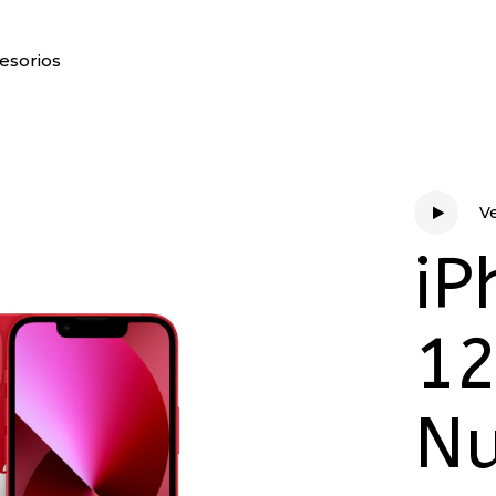
esorios
V
V
iP
1
N