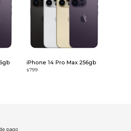
56gb
iPhone 14 Pro Max 256gb
799
$
de pago