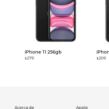
iPhone 11 256gb
iPhon
279
209
$
$
Acerca de
Apple