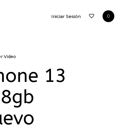
Iniciar Sesión
0
er Video
er Video
hone 13
28gb
uevo