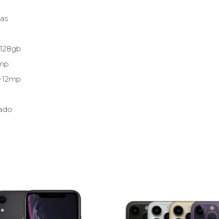
das
 128gb
2mp
2+12mp
lado